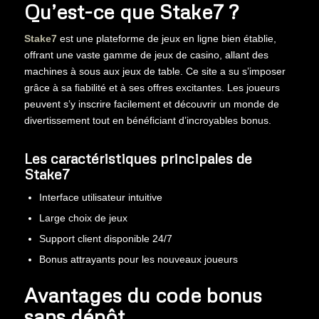
Qu’est-ce que Stake7 ?
Stake7
est une plateforme de jeux en ligne bien établie,
offrant une vaste gamme de jeux de casino, allant des
machines à sous aux jeux de table. Ce site a su s’imposer
grâce à sa fiabilité et à ses offres excitantes. Les joueurs
peuvent s’y inscrire facilement et découvrir un monde de
divertissement tout en bénéficiant d’incroyables bonus.
Les caractéristiques principales de
Stake7
Interface utilisateur intuitive
Large choix de jeux
Support client disponible 24/7
Bonus attrayants pour les nouveaux joueurs
Avantages du code bonus
sans dépôt