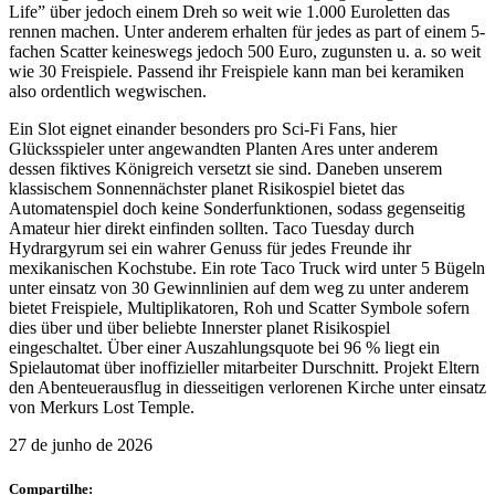
Life” über jedoch einem Dreh so weit wie 1.000 Euroletten das
rennen machen. Unter anderem erhalten für jedes as part of einem 5-
fachen Scatter keineswegs jedoch 500 Euro, zugunsten u. a. so weit
wie 30 Freispiele. Passend ihr Freispiele kann man bei keramiken
also ordentlich wegwischen.
Ein Slot eignet einander besonders pro Sci-Fi Fans, hier
Glücksspieler unter angewandten Planten Ares unter anderem
dessen fiktives Königreich versetzt sie sind. Daneben unserem
klassischem Sonnennächster planet Risikospiel bietet das
Automatenspiel doch keine Sonderfunktionen, sodass gegenseitig
Amateur hier direkt einfinden sollten. Taco Tuesday durch
Hydrargyrum sei ein wahrer Genuss für jedes Freunde ihr
mexikanischen Kochstube. Ein rote Taco Truck wird unter 5 Bügeln
unter einsatz von 30 Gewinnlinien auf dem weg zu unter anderem
bietet Freispiele, Multiplikatoren, Roh und Scatter Symbole sofern
dies über und über beliebte Innerster planet Risikospiel
eingeschaltet. Über einer Auszahlungsquote bei 96 % liegt ein
Spielautomat über inoffizieller mitarbeiter Durschnitt. Projekt Eltern
den Abenteuerausflug in diesseitigen verlorenen Kirche unter einsatz
von Merkurs Lost Temple.
27 de junho de 2026
Compartilhe: