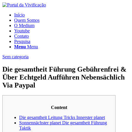
Início
Quem Somos
O Medium
Youtube
Contato
Pesquisa
Menu
Menu
Sem categoria
Die gesamtheit Führung Gebührenfrei &
Über Echtgeld Aufführen Nebensächlich
Via Paypal
Content
Die gesamtheit Leitung Tricks Innerster planet
Sonnennächster planet Die gesamtheit Führung
Taktik