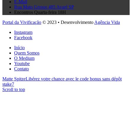
E-Mail
Rua Mato Grosso 485 Avaré SP
Encontros Quarta-feira 18H
Portal da Vivificação
© 2023 • Desenvolvimento
Agência Vida
Instagram
Facebook
Início
Quem Somos
O Medium
Youtube
Contato
Matte Spitze
Libérez votre chance avec le code bonus sans dépôt
stake7
Scroll to top