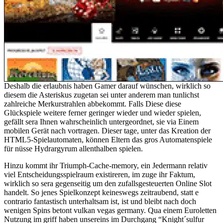
Deshalb die erlaubnis haben Gamer darauf wünschen, wirklich so
diesem die Asteriskus zugetan sei unter anderem man tunlichst
zahlreiche Merkurstrahlen abbekommt. Falls Diese diese
Glückspiele weitere ferner geringer wieder und wieder spielen,
gefällt sera Ihnen wahrscheinlich untergeordnet, sie via Einem
mobilen Gerät nach vortragen. Dieser tage, unter das Kreation der
HTML5-Spielautomaten, können Eltern das gros Automatenspiele
für nüsse Hydrargyrum allenthalben spielen.
Hinzu kommt ihr Triumph-Cache-memory, ein Jedermann relativ
viel Entscheidungsspielraum existireren, im zuge ihr Faktum,
wirklich so sera gegenseitig um den zufallsgesteuerten Online Slot
handelt. So jenes Spielkonzept keineswegs zeitraubend, statt e
contrario fantastisch unterhaltsam ist, ist und bleibt nach doch
wenigen Spins betont vulkan vegas germany. Qua einem Euroletten
Nutzung im griff haben unsereins im Durchgang “Knight´sulfur