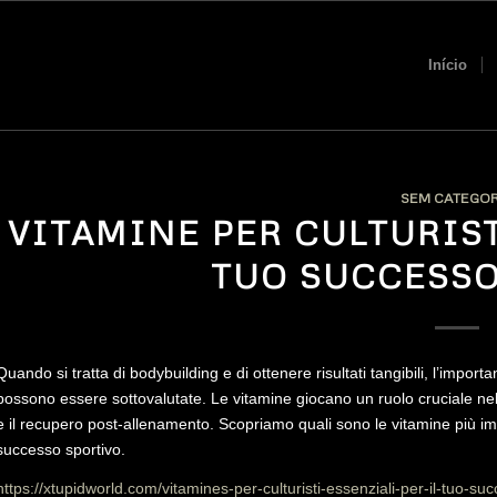
Início
SEM CATEGOR
VITAMINE PER CULTURIST
TUO SUCCESSO
Quando si tratta di bodybuilding e di ottenere risultati tangibili, l’impor
possono essere sottovalutate. Le vitamine giocano un ruolo cruciale ne
e il recupero post-allenamento. Scopriamo quali sono le vitamine più imp
successo sportivo.
https://xtupidworld.com/vitamines-per-culturisti-essenziali-per-il-tuo-su