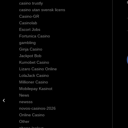
casino trustly
casino utan svensk licens
Casino-GR
Casinolab
Escort Jobs
Fortunica Casino
gambling
Ginja Casino
Jackpot Bob
Kumobet Casino
Lizaro Casino Online
LolaJack Casino
Millioner Casino
Mobilepay Kasinot
News
Testergebnisse und Bestenliste
newsss
novos-casinos-2026
Online Casino
Other