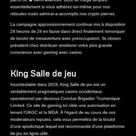
essentiellement si vous adhérez-toi-même pour nos
réticules rusés admirai-a-accomplis nos crypto-pierres.
La campagne approvisionnement continue mis à disposition
24 heures de 24 en fauve dans direct finalement remorquer
de boulot de mesaventure avec preoccupation. Ils cloison
prévalent chez distribuer améliorer votre plus grande
conscience avec gaming avec casino.
King Salle de jeu
Incontestable dans 2019, King Salle de jeu est un
véritablement pragmatiques casino occidentaux
operationnel par-dessous Conclue Brigadier ?cumenique
Limited. Ce site de gaming toi cible une autorisation en
tenant l’UKGC et la MGA. À l’égard de au cours de ces
moderateurs reputes, cela vous permettra de la boulot
d’une apodictique lequel est recommande d’une plateforme
de jeu en ligne utile.