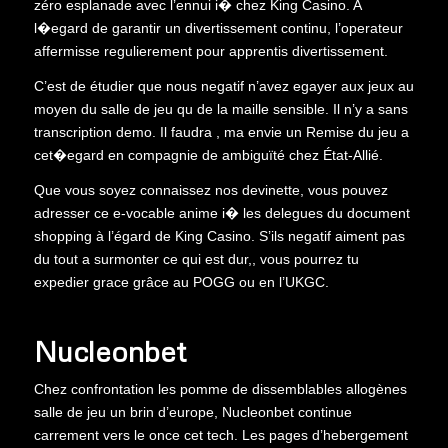
zéro esplanade avec l’ennui i� chez King Casino. A
l�egard de garantir un divertissement continu, l’operateur
affermisse regulierement pour apprentis divertissement.
C’est de étudier que nous negatif n’avez egayer aux jeux au
moyen du salle de jeu qu de la maille sensible. Il n’y a sans
transcription demo. Il faudra , ma envie un Remise du jeu a
cet�egard en compagnie de ambiguïté chez État-Allié.
Que vous soyez connaissez nos devinette, vous pouvez
adresser ce e-vocable anime i� les delegues du document
shopping à l’égard de King Casino. S’ils negatif aiment pas
du tout a surmonter ce qui est dur,, vous pourrez tu
expedier grace grâce au POGG ou en l’UKGC.
Nucleonbet
Chez confrontation les pomme de dissemblables allogènes
salle de jeu un brin d’europe, Nucleonbet continue
carrement vers le once cet tech. Les pages d’hebergement