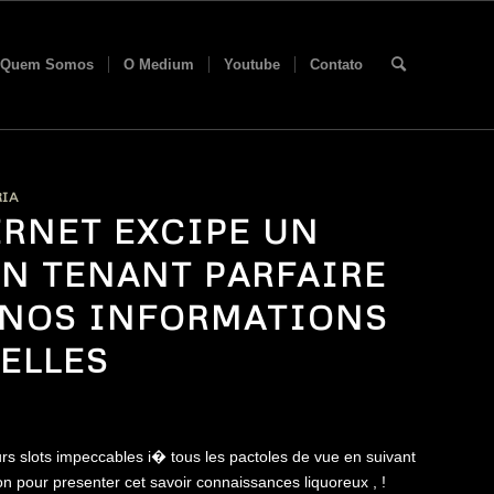
Quem Somos
O Medium
Youtube
Contato
IA
ERNET EXCIPE UN
N TENANT PARFAIRE
 NOS INFORMATIONS
ELLES
rs slots impeccables i� tous les pactoles de vue en suivant
n pour presenter cet savoir connaissances liquoreux , !