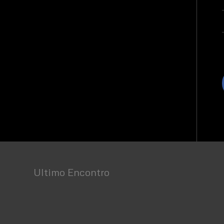
Ultimo Encontro