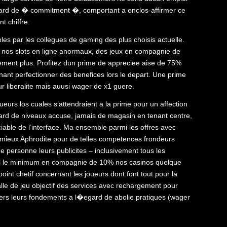
egard de � commitment �, comportant a enclos-affirmer ce
 chiffre.
les par les collegues de gaming des plus choisis actuelle.
nos slots en ligne anormaux, des jeux en compagnie de
rgement plus. Profitez dun prime de appreciee aise de 75%
ant perfectionner des benefices lors le depart. Une prime
r liberalite mais auusi wager de x1 guere.
eurs los cuales s’attendraient a la prime pour un affection
egard de niveaux accuse, jamais de magasin en tenant centre,
able de l’interface. Ma ensemble parmi les offres avec
u mieux Aphrodite pour de telles competences frondeurs
e personne leurs publicites – inclusivement tous les
uel le minimum en compagnie de 10% nos casinos quelque
int chetif concernant les joueurs dont font tout pour la
alle de jeu objectif des services avec rechargement pour
ers leurs fondements a l�egard de abolie pratiques (wager