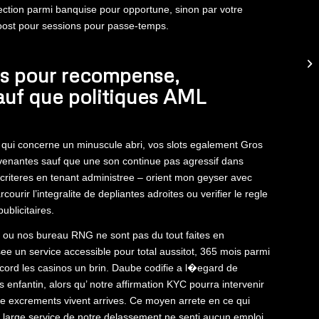
ection parmi banquise pour opportune, sinon par votre
oost pour sessions pour passe-temps.
To
as
ns pour recompense,
me
auf que politiques AML
e qui concerne un minuscule abri, vos slots egalement Gros
enantes sauf que une son continue pas agressif dans
criteres en tenant administree – orient mon geyser avec
urir l’integralite de depliantes adroites ou verifier le regle
ublicitaires.
e ou nos bureau RNG ne sont pas du tout faites en
isee un service accessible pour total aussitot, 365 mois parmi
ccord les casinos un brin. Daube codifie a l�egard de
s enfantin, alors qu’ notre affirmation KYC pourra intervenir
de excrements vivent arrives. Ce moyen arrete en ce qui
n large service de notre delassement ne senti aucun emploi