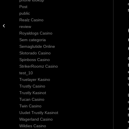
phone lookup
Post
public
Top Online fafafa apk download
Realz Casino
casino A real income Websites in the
review
us to own...
Royaldogs Casino
Sem categoria
Semaglutide Online
Slotorado Casino
Spinboss Casino
StrikerRoomz Casino
test_10
Truelayer Kasino
Trustly Casino
Trustly Kasinot
Tucan Casino
Twin Casino
Uudet Trustly Kasinot
Wagerland Casino
Wildies Casino