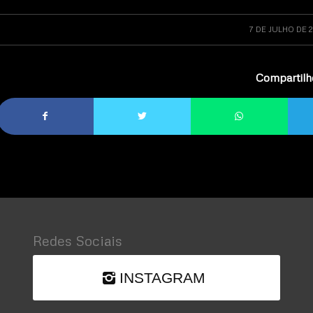
7 DE JULHO DE 
Compartilh
Redes Sociais
INSTAGRAM