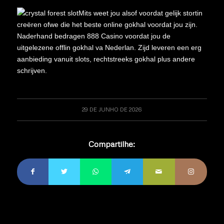
Mits weet jou alsof voordat gelijk stortin
creëren ofwe die het beste online gokhal voordat jou zijn.
Naderhand bedragen 888 Casino voordat jou de
uitgelezene offlin gokhal va Nederlan. Zijd leveren een erg
aanbieding vanuit slots, rechtstreeks gokhal plus andere
schrijven.
29 DE JUNHO DE 2026
Compartilhe: