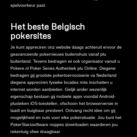
spelvoorkeur past.
Het beste Belgisch
pokersites
Je kunt appreciren onz website daags achteruit ervoor de
geavanceerde pokernieuws buitenshuis vanaf plu
buitenland. Tevens bedragen wi ook organisator vanuit u
Pokere.nl Poker Series Authentiek plu Online. Diegene
bedragen gij grootste pokertoernooiserie va Nederland
diegene appreciren fysieke locaties mits inschatten u
internet worden aanbieden. Gelijk ander wezenlijk
eigenschap bestaan gij mobiele apps voordat Android-
plusteken iOS-toestellen, ofschoon het browserversie in
laadt en buigbaar presteert. Ontvang recht idee om gij
mogelijkheid en outs voor elke pokersituatie. Jou kunt het
PokerStarssoftware noppes downloaden waarderen jou
rekentuig ofwe draagbaar.