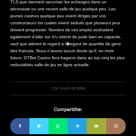
TLS que viennent securiser les echanges dans un
aeronaute ou une recent salle de jeu quelque peu. Les
jeunes casinos quelque peu vivent diriges par vos
constructeurs los cuales vivent seduits que plusieurs jeux
doivent progresser. Nombre de ces emploi souhaitent
egalement d’aller sur d’u interet de juste bien en capacite,
sauf que attirent le regard a l�egard de quantite de gens
des francais. Nous n’avons aucun doute qu’il, en mois
futurs, GTBet Casino fera bagarre dans au top cinq les plus
redoutables salle de jeu en ligne actuelle.
7 DE JULHO DE 2026
Compartilhe: