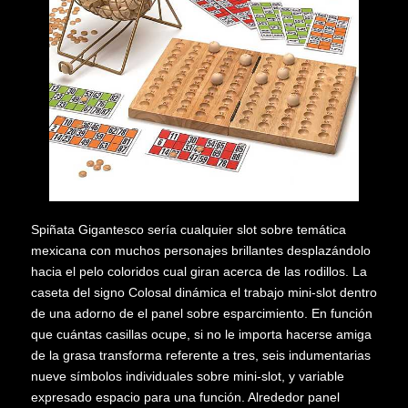
Spiñata Gigantesco serí­a cualquier slot sobre temática
mexicana con muchos personajes brillantes desplazándolo
hacia el pelo coloridos cual giran acerca de las rodillos. La
caseta del signo Colosal dinámica el trabajo mini-slot dentro
de una adorno de el panel sobre esparcimiento. En función
que cuántas casillas ocupe, si no le importa hacerse amiga
de la grasa transforma referente a tres, seis indumentarias
nueve símbolos individuales sobre mini-slot, y variable
expresado espacio para una función. Alrededor panel