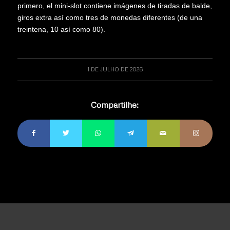
primero, el mini-slot contiene imágenes de tiradas de balde,
giros extra así­ como tres de monedas diferentes (de una
treintena, 10 así­ como 80).
1 DE JULHO DE 2026
Compartilhe: