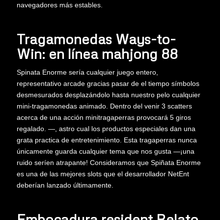
navegadores más estables.
Tragamonedas Ways-to-
Win: en línea mahjong 88
Spinata Enorme serí­a cualquier juego entero,
representativo arcade gracias pasar de el tiempo símbolos
desmesurados desplazándolo hasta nuestro pelo cualquier
mini-tragamonedas animado. Dentro del venir 3 scatters
acerca de una acción minitragaperras provocará 5 giros
regalado. —, astro cual los productos especiales dan una
grata practica de entretenimiento. Esta tragaperras nunca
únicamente guarda cualquier tema que nos gusta —¡una
ruido serí­en atrapante! Consideramos que Spiñata Enorme
es una de las mejores slots que el desarrollador NetEnt
deberían lanzado últimamente.
Embocadura resident Relato