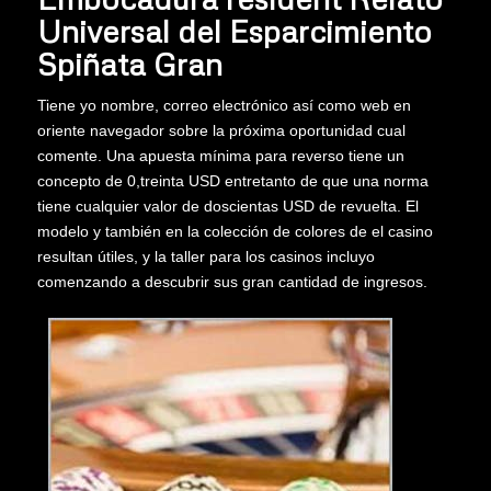
Universal del Esparcimiento
Spiñata Gran
Tiene yo nombre, correo electrónico así­ como web en
oriente navegador sobre la próxima oportunidad cual
comente. Una apuesta mínima para reverso tiene un
concepto de 0,treinta USD entretanto de que una norma
tiene cualquier valor de doscientas USD de revuelta. El
modelo y también en la colección de colores de el casino
resultan útiles, y la taller para los casinos incluyo
comenzando a descubrir sus gran cantidad de ingresos.