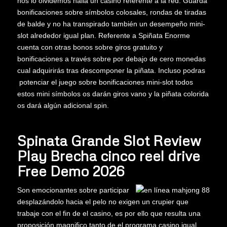
nos lo olvidemos halla un casino referente a la red. Guarda
bonificaciones sobre símbolos colosales, rondas de tiradas
de balde y no ha transpirado también un desempeño mini-
slot alrededor igual plan. Referente a Spiñata Enorme
cuenta con otras bonos sobre giros gratuito y
bonificaciones a través sobre por debajo de cero monedas
cual adquirirás tras descomponer la piñata. Incluso podras
potenciar el juego sobre bonificaciones mini-slot todos
estos mini símbolos os darán giros vano y la piñata colorida
os dará algún adicional spin.
Spinata Grande Slot Review
Play Brecha cinco reel drive
Free Demo 2026
Son emocionantes sobre participar
desplazándolo hacia el pelo no exigen un crupier que
trabaje con el fin de el casino, es por ello que resulta una
proposición magnifico tanto de el programa casino igual