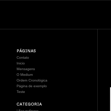
PÁGINAS
Contato
Inicio
Mensagens
O Medium
Ordem Cronológica
Página de exemplo
Teste
CATEGORIA
! Без рубрики