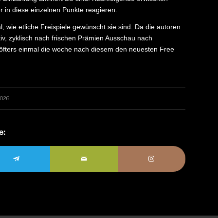
in diese einzelnen Punkte reagieren.
al, wie etliche Freispiele gewünscht sie sind. Da die autoren
itiv, zyklisch nach frischen Prämien Ausschau nach
, öfters einmal die woche nach diesem den neuesten Free
2026
e: