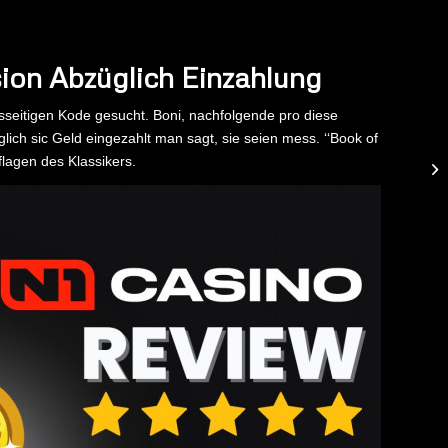
sion Abzüglich Einzahlung
sseitigen Kode gesucht. Boni, nachfolgende pro diese
lich sic Geld eingezahlt man sagt, sie seien mess. ‘‘Book of
Bo
lagen des Klassikers.
Sl