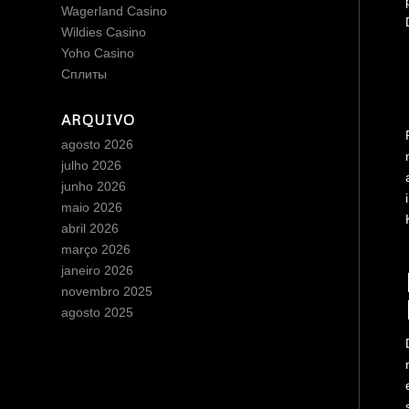
Wagerland Casino
Wildies Casino
Yoho Casino
Сплиты
ARQUIVO
agosto 2026
julho 2026
junho 2026
maio 2026
abril 2026
março 2026
janeiro 2026
novembro 2025
agosto 2025