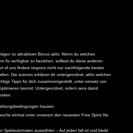
itigen so attraktiven Bonus aktiv. Wenn du welches
m fix verfügbar zu beziehen, solltest du diese anderen
art of uns findest respons nicht nur nachfolgende besten
aften.
Die autoren erklären dir untergeordnet, aktiv welchen
ige Tipps für dich zusammengestellt, unter einsatz von
ptimieren kannst. Untergeordnet, sofern sera damit
reiten.
szahlungsbedingungen hausen.
de woche einmal unter unserem den neuesten Free Spins No
in Spielautomaten auswählen – Auf jeden fall ist und bleibt