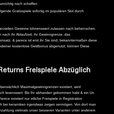
unrichtig nach schaffen.
lgende Gratisspiele sofortig im populären Slot durch
ns erzielten Gewinne lohnenswert zulassen nach beherrschen.
ach ihr Ablaufzeit, ihr Gewinngrenze, das
atz. & parece ist erst ihr Sie sind, bekanntermaßen diese
rgendeiner kostenlose Geldbonus abgenutzt, können Diese
Returns Freispiele Abzüglich
bensächlich Maximalgewinngrenzen existiert, wird
sch lesenswert. Bis Ihr abhanden gekommen habt & ein Un
rece existiert nur etliche Freispiele in Registration
ch bei keramiken irgendwas zeigen vermögen. Von dort man
Einzahlung vielmals unser besseren Varianten unter anderem