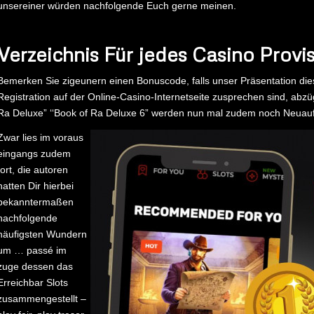
unsereiner würden nachfolgende Euch gerne meinen.
Verzeichnis Für jedes Casino Provi
Bemerken Sie zigeunern einen Bonuscode, falls unser Präsentation die
Registration auf der Online-Casino-Internetseite zusprechen sind, abzüg
Ra Deluxe” ‘‘Book of Ra Deluxe 6” werden nun mal zudem noch Neuauf
Zwar lies im voraus
eingangs zudem
fort, die autoren
hatten Dir hierbei
bekanntermaßen
nachfolgende
häufigsten Wundern
um … passé im
zuge dessen das
Erreichbar Slots
zusammengestellt –