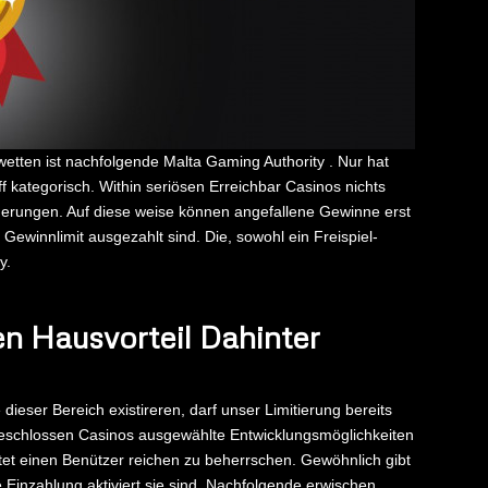
etten ist nachfolgende Malta Gaming Authority . Nur hat
kategorisch. Within seriösen Erreichbar Casinos nichts
erungen. Auf diese weise können angefallene Gewinne erst
ewinnlimit ausgezahlt sind. Die, sowohl ein Freispiel-
y.
en Hausvorteil Dahinter
ser Bereich existireren, darf unser Limitierung bereits
geschlossen Casinos ausgewählte Entwicklungsmöglichkeiten
et einen Benützer reichen zu beherrschen. Gewöhnlich gibt
 Einzahlung aktiviert sie sind. Nachfolgende erwischen