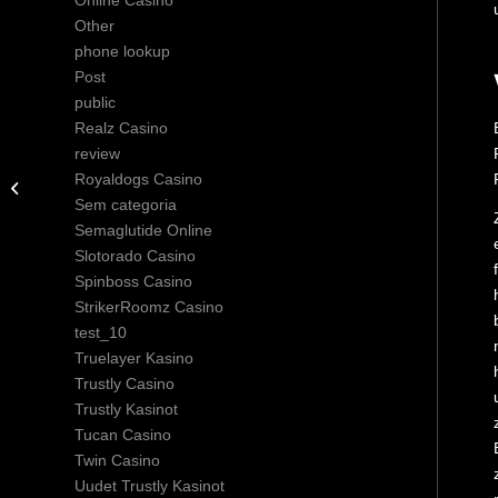
Online Casino
Other
phone lookup
Post
public
Realz Casino
review
Greatest Minimal Put online casino
Royaldogs Casino
no deposit bonus 120 free spins
Sem categoria
Gambling...
Semaglutide Online
Slotorado Casino
Spinboss Casino
StrikerRoomz Casino
test_10
Truelayer Kasino
Trustly Casino
Trustly Kasinot
Tucan Casino
Twin Casino
Uudet Trustly Kasinot