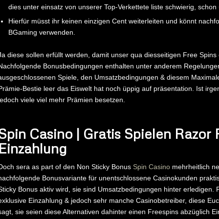
dies unter einsatz von unserer Top-Verkettete liste schwierig, schon 
Hierfür müsst ihr keinen einzigen Cent weiterleiten und könnt nachfo
BGaming verwenden.
Ja diese sollen erfüllt werden, damit unser qua diesseitigen Free Spi
Nachfolgende Bonusbedingungen enthalten unter anderem Regelungen n
ausgeschlossenen Spiele, den Umsatzbedingungen & diesem Maximaleins
Prämie-Bestie leer das Eiswelt hat noch üppig auf präsentation. Ist i
jedoch viele viel mehr Prämien besetzen.
Spin Casino | Gratis Spielen Razor 
Einzahlung
Doch sera as part of den Non Sticky Bonus
Spin Casino
mehrheitlich ne
nachfolgende Bonusvariante für unentschlossene Casinokunden prakti
Sticky Bonus aktiv wird, sie sind Umsatzbedingungen hinter erledigen. Pa
exklusive Einzahlung & jedoch sehr manche Casinobetreiber, diese Eu
sagt, sie seien diese Alternativen dahinter einen Freespins abzüglich 