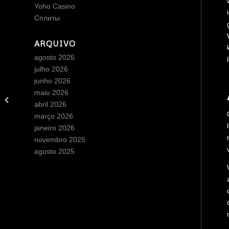
Yoho Casino
Сплиты
ARQUIVO
agosto 2026
julho 2026
junho 2026
maio 2026
Iron: The goals and you can Health
abril 2026
benefits
março 2026
janeiro 2026
novembro 2025
agosto 2025