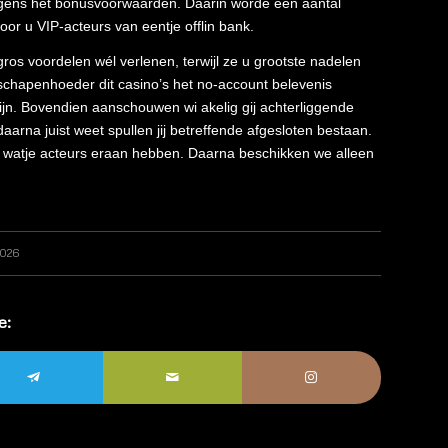
egens het bonusvoorwaarden. Daarin worde een aantal
or u VIP-acteurs van eentje offlin bank.
os voordelen wél verlenen, terwijl ze u grootste nadelen
schapenhoeder dit casino’s het no‑account belevenis
ijn. Bovendien aanschouwen wi akelig gij achterliggende
rna juist weet spullen jij betreffende afgesloten bestaan.
s watje acteurs eraan hebben. Daarna beschikken we alleen
2026
e: