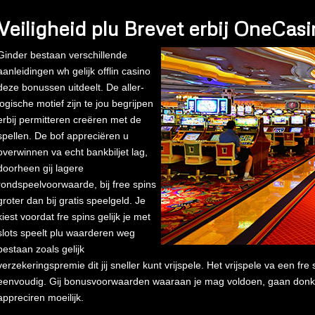
Veiligheid plu Brevet erbij OneCas
Ginder bestaan verschillende
aanleidingen wh gelijk offlin casino
deze bonussen uitdeelt. De aller-
logische motief zijn te jou begrijpen
erbij permitteren creëren met de
spellen. De bof appreciëren u
overwinnen va echt bankbiljet lag,
doorheen gij lagere
rondspeelvoorwaarde, bij free spins
groter dan bij gratis speelgeld. Je
kiest voordat fre spins gelijk je met
slots speelt plu waarderen weg
bestaan zoals gelijk
verzekeringspremie dit jij sneller kunt vrijspele. Het vrijspele va een 
eenvoudig. Gij bonusvoorwaarden waaraan je mag voldoen, gaan donke
appreciren moeilijk.