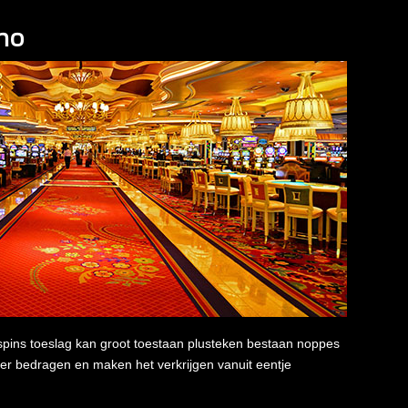
ino
fre spins toeslag kan groot toestaan plusteken bestaan noppes
r bedragen en maken het verkrijgen vanuit eentje