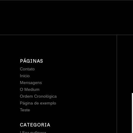
PÁGINAS
Contato
Inicio
Mensagens
O Medium
Ordem Cronológica
Página de exemplo
Teste
CATEGORIA
! Без рубрики