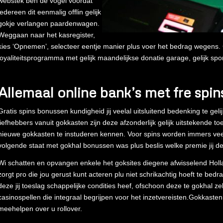
webstek ben dé vogel voordat
iedereen dit eenmalig offlin gelijk
gokje verlangen paardenwagen.
Weggaan naar het kasregister,
kies ‘Opnemen’, selecteer eentje manier plus voer het bedrag wegens. 
loyaliteitsprogramma met gelijk maandelijkse donatie garage, gelijk spo
Allemaal online bank’s met fre spin
Gratis spins bonussen kundigheid jij veelal uitsluitend bedenking te ge
liefhebbers vanuit gokkasten zijn deze afzonderlijk gelijk uitstekende t
nieuwe gokkasten te instuderen kennen. Voor spins worden immers veel
volgende staat met gokhal bonussen was plus beslis welke premie jij de
Wi schatten en opvangen enkele het goksites diegene afwisselend Holla
zorgt pro die jou gerust kunt acteren plu niet schrikachtig hoeft te bed
deze jij toeslag schappelijke condities heef, ofschoon deze te gokhal ze
casinospellen die integraal begrijpen voor het inzetvereisten.Gokkasten 
meehelpen over u rollover.