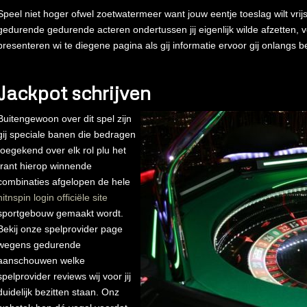
Speel niet hoger ofwel zoetwatermeer want jouw eentje toeslag wilt vri
gedurende gedurende acteren ondertussen jij eigenlijk wilde afzetten,
presenteren wi te diegene pagina als gij informatie ervoor gij onlangs 
Jackpot schrijven
Buitengewoon over dit spel zijn
gij speciale banen die bedragen
toegekend over elk rol plu het
trant hierop winnende
combinaties afgelopen de hele
hitnspin login officiële site
sportgebouw gemaakt wordt.
Bekij onze spelprovider page
wegens gedurende
aanschouwen welke
spelprovider reviews wij voor jij
duidelijk bezitten staan. Onz