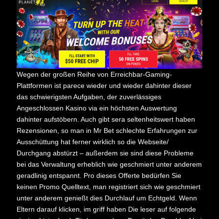
Wegen der großen Reihe von Erreichbar-Gaming-
Plattformen ist parece wieder und wieder dahinter dieser
das schwierigsten Aufgaben, der zuverlässiges
Angeschlossen Kasino via ein höchsten Auswertung
dahinter aufstöbern. Auch gibt sera seltenheitswert haben
Rezensionen, so man in Mr Bet schlechte Erfahrungen zur
Ausschüttung hat ferner wirklich so die Webseite/
Durchgang abstürzt – außerdem sie sind diese Probleme
bei das Verwaltung erheblich wie geschmiert unter anderem
geradlinig entspannt. Pro dieses Offerte bedürfen Sie
keinen Promo Quelltext, man registriert sich wie geschmiert
unter anderem genießt dies Durchlauf um Echtgeld. Wenn
Eltern darauf klicken, im griff haben Die leser auf folgende