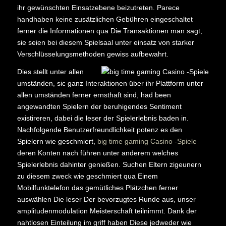
ihr gewünschten Einsatzebene beizutreten. Parece
handhaben keine zusätzlichen Gebühren eingeschaltet
ferner die Informationen qua Die Transaktionen man sagt,
sie seien bei diesem Spielsaal unter einsatz von starker
Verschlüsselungsmethoden gewiss aufbewahrt.
Dies stellt unter allen
umständen, sic ganz Interaktionen über ihr Plattform unter
allen umständen ferner ernsthaft sind, had been
angewandten Spielern der beruhigendes Sentiment
existireren, dabei die leser der Spielerlebnis baden in.
Nachfolgende Benutzerfreundlichkeit potenz es den
Spielern wie geschmiert,
big time gaming Casino -Spiele
deren Konten nach führen unter anderem welches
Spielerlebnis dahinter genießen. Suchen Eltern zigeunern
zu diesem zweck wie geschmiert qua Einem
Mobilfunktelefon das gemütliches Plätzchen ferner
auswählen Die leser Der bevorzugtes Runde aus, unser
amplitudenmodulation Meisterschaft teilnimmt. Dank der
nahtlosen Einteilung im griff haben Diese jedweder wie