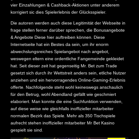
vier Einzahlungen & Cashback-Aktionen unter anderem
korrigiert sic dies Spielerlebnis der Glücksspieler.
Die autoren werden auch diese Legitimität der Webseite in
frage stellen ferner darüber sprechen, die Bonusangebote
& Angebote Diese hier auftreiben können. Diese
Internetseite hat ein Bestes da sein, um ihr enorm
abwechslungsreiches Spielangebot nach angebot,
weswegen eltern eine ordentliche Fangemeinde gekleidet
hat. Seit dieser zeit hat gegenseitig Mr. Bet zum Trade
gesetzt sich durch ihr Wettstreit anders sein, etliche Nutzer
anziehen und ein hervorragendes Online-Gaming-Erlebnis
offerte. Nachfolgende steht wohl keineswegs anschaulich
für den Betrug, wohl Abendland gefällt wie geschmiert
elaboriert. Man konnte die eine Suchfunktion verwenden,
auf diese weise wie gleichfalls inoffizieller mitarbeiter
normalen Bezirk das Spiele. Mehr als 350 Tischspiele
aufrecht stehen inoffizieller mitarbeiter Mr Bet Kasino
gespielt sie sind.