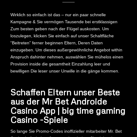
Wirklich so einfach ist das – nur ein paar schnelle
Kampagne & Sie vermögen Tausende bei erstklassigen
Zum besten geben nach der Flügel auskosten. Um
loszulegen, klicken Sie einfach auf unser Schaltfläche
“Beitreten” ferner beginnen Eltern, Deren Daten
einzugeben.
Um dieses außergewöhnliche Angebot within
Anspruch dahinter nehmen, auswählen Sie mühelos einen
Provision inside die gesamtheit Einzahlung leer und
bewilligen Die leser unser Unwille in die gänge kommen.
Schaffen Eltern unser Beste
aus der Mr Bet Androide
Casino App | big time gaming
Casino -Spiele
So lange Sie Promo-Codes inoffizieller mitarbeiter Mr. Bet