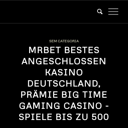
SEM CATEGORIA
MRBET BESTES
ANGESCHLOSSEN
KASINO
DEUTSCHLAND,
PRÄMIE BIG TIME
GAMING CASINO -
SPIELE BIS ZU 500