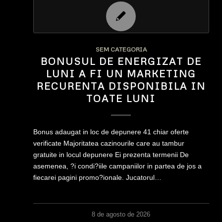
SEM CATEGORIA
BONUSUL DE ENERGIZAT DE
LUNI A FI UN MARKETING
RECURENTA DISPONIBILA IN
TOATE LUNI
Bonus adaugat in loc de depunere 41 chiar oferte
verificate Majoritatea cazinourile care au tambur
gratuite in locul depunere Ei prezenta termenii De
asemenea, ?i condi?iile campaniilor in partea de jos a
fiecarei pagini promo?ionale. Jucatorul…
8 de agosto de 2026