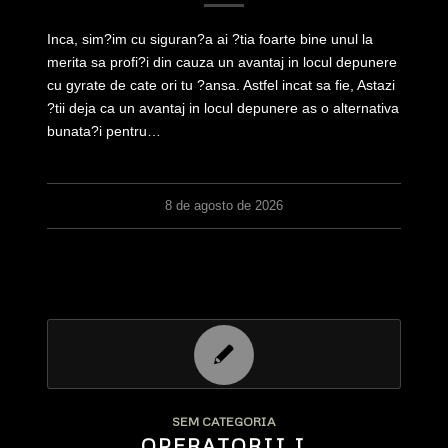
Inca, sim?im cu siguran?a ai ?tia foarte bine unul la
merita sa profi?i din cauza un avantaj in locul depunere
cu gyrate de cate ori tu ?ansa. Astfel incat sa fie, Astazi
?tii deja ca un avantaj in locul depunere as o alternativa
bunata?i pentru…
8 de agosto de 2026
SEM CATEGORIA
OPERATORII I