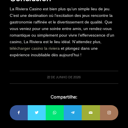
La Riviera Casino est bien plus qu’un simple lieu de jeu.
C’est une destination où l’excitation des jeux rencontre la
gastronomie raffinée et le divertissement de qualité. Que
vous veniez pour une soirée entre amis, un rendez-vous
romantique ou simplement pour vivre l’effervescence d’un
casino, La Riviera est le lieu idéal. N’attendez plus,
télécharger casino la riviera
et plongez dans une
expérience inoubliable dès aujourd’hui !
22 DE JUNHO DE 2026
Compartilhe: