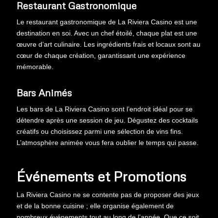
Restaurant Gastronomique
Le restaurant gastronomique de La Riviera Casino est une
destination en soi. Avec un chef étoilé, chaque plat est une
œuvre d’art culinaire. Les ingrédients frais et locaux sont au
cœur de chaque création, garantissant une expérience
mémorable.
Bars Animés
Les bars de La Riviera Casino sont l’endroit idéal pour se
détendre après une session de jeu. Dégustez des cocktails
créatifs ou choisissez parmi une sélection de vins fins.
L’atmosphère animée vous fera oublier le temps qui passe.
Événements et Promotions
La Riviera Casino ne se contente pas de proposer des jeux
et de la bonne cuisine ; elle organise également de
nombreux événements tout au long de l’année. Que ce soit