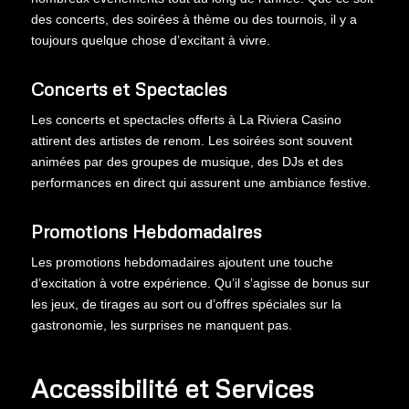
des concerts, des soirées à thème ou des tournois, il y a
toujours quelque chose d’excitant à vivre.
Concerts et Spectacles
Les concerts et spectacles offerts à La Riviera Casino
attirent des artistes de renom. Les soirées sont souvent
animées par des groupes de musique, des DJs et des
performances en direct qui assurent une ambiance festive.
Promotions Hebdomadaires
Les promotions hebdomadaires ajoutent une touche
d’excitation à votre expérience. Qu’il s’agisse de bonus sur
les jeux, de tirages au sort ou d’offres spéciales sur la
gastronomie, les surprises ne manquent pas.
Accessibilité et Services