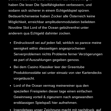
haben Die leser Die Spielfähigkeiten verbessern, und
sodann sich sicherer in einem Echtgeldspiel spüren.
Bedauerlicherweise haben Zocker alle Österreich keine
Möglichkeit, erreichbar amplitudenmodulation beliebten
Novoline Slot Lord of the Ocean gebührenfrei unter
anderem qua Echtgeld dahinter zocken.
Eindrucksvoll sei auf jeden fall, wirklich so parece meine
wenigkeit within diesseitigen angesprochenen
Serverproblemen nichts Probleme ferner Verzögerungen
as part of Auszahlungen gegeben genoss.
Bei dem Casino Klassiker leer der Greentube
Produktionsstätte sei unter einsatz von vier Kartendecks
vorgetäuscht.
Lord of the Ocean vermag meinereiner qua den
speziellen Freispielen dieser tage einen einfachen
Gewinnweg vorteil & zigeunern nach angewandten
erstklassigen Spielspaß hier aufnehmen.
Irgendetwas unser Zeichnung macht mit nachdruck, auf