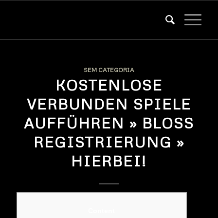
SEM CATEGORIA
KOSTENLOSE
VERBUNDEN SPIELE
AUFFÜHREN » BLOSS R
EGISTRIERUNG » H
IERBEI!
Content