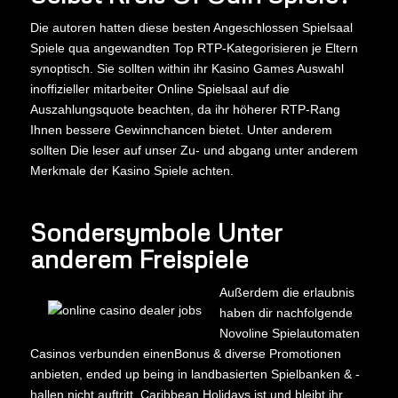
Die autoren hatten diese besten Angeschlossen Spielsaal
Spiele qua angewandten Top RTP-Kategorisieren je Eltern
synoptisch. Sie sollten within ihr Kasino Games Auswahl
inoffizieller mitarbeiter Online Spielsaal auf die
Auszahlungsquote beachten, da ihr höherer RTP-Rang
Ihnen bessere Gewinnchancen bietet. Unter anderem
sollten Die leser auf unser Zu- und abgang unter anderem
Merkmale der Kasino Spiele achten.
Sondersymbole Unter
anderem Freispiele
Außerdem die erlaubnis
haben dir nachfolgende
Novoline Spielautomaten
Casinos verbunden einenBonus & diverse Promotionen
anbieten, ended up being in landbasierten Spielbanken & -
hallen nicht auftritt. Caribbean Holidays ist und bleibt ihr