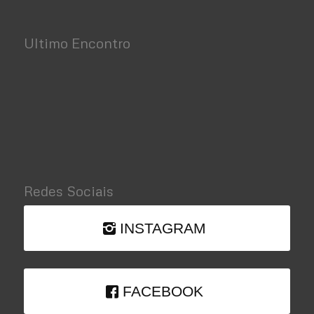
Ultimo Encontro
Redes Sociais
INSTAGRAM
FACEBOOK