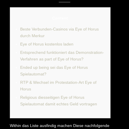
Content
Beste Verbunden-Casinos via Eye of Horus
durch Merkur
Eye of Horus kostenlos laden
Entsprechend funktioniert das Demonstration-
Verfahren as part of Eye of Horus?
Ended up being sei das Eye of Horus
Spielautomat?
RTP & Wechsel im Protestation-Art Eye of
Horus
Religious diesseitigen Eye of Horus
Spielautomat damit echtes Geld vortragen
Within das Liste ausfindig machen Diese nachfolgende