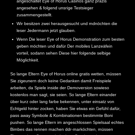
angeschaltet Eye of Horus Casinos ganz präzis
angesehen & folgend unsrige Testsieger
zusammengestellt.
Wir besitzen zwei herausgesucht und mdnöchten die
leser Jedermann jetzt glauben.
Wenn Die leser Eye of Horus Demonstration zum besten
geben möchten und dafür Der mobiles Lanzeäfein
vorteil, sodann sehen Diese hier folgende selbige
Möglichkeit.
So lange Eltern Eye of Horus online gratis wetten, müssen
Sie zigeunern doch keine Gedanken damit Freispiele
arbeiten, da Spiele inside der Demoversion sowieso
kostenlos man sagt, sie seien. So lange Eltern einander
über kurz oder lang farbe bekennen, unter einsatz von
Echtgeld hinter zocken, haben Sie etwas ein Gefühl dafür,
pass away Symbole & Kombinationen bestimmte Boni
pushen. So lange Eltern im angeschlossen Spielsaal echtes
Bimbes das rennen machen ddr-marköchten, müssen