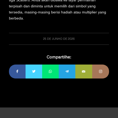
tiga Scatters. Anda akan dibawa ke layar permainan
terpisah dan diminta untuk memilih dari simbol yang
tersedia, masing-masing berisi hadiah atau multiplier yang
berbeda.
25 DE JUNHO DE 2026
Compartilhe: