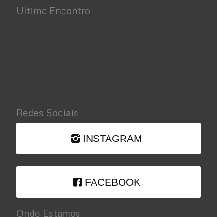
Ultimo Encontro
Redes Sociais
INSTAGRAM
FACEBOOK
Onde Estamos