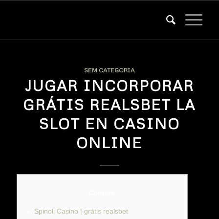
SEM CATEGORIA
JUGAR INCORPORAR
GRÁTIS REALSBET LA
SLOT EN CASINO
ONLINE
Content
Spinoli Casino | grátis realsbet