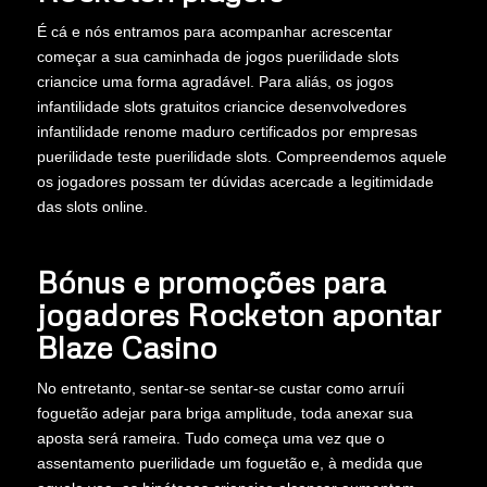
É cá e nós entramos para acompanhar acrescentar
começar a sua caminhada de jogos puerilidade slots
criancice uma forma agradável. Para aliás, os jogos
infantilidade slots gratuitos criancice desenvolvedores
infantilidade renome maduro certificados por empresas
puerilidade teste puerilidade slots. Compreendemos aquele
os jogadores possam ter dúvidas acercade a legitimidade
das slots online.
Bónus e promoções para
jogadores Rocketon apontar
Blaze Casino
No entretanto, sentar-se sentar-se custar como arruíi
foguetão adejar para briga amplitude, toda anexar sua
aposta será rameira. Tudo começa uma vez que o
assentamento puerilidade um foguetão e, à medida que