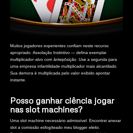
Muitos jogadores experientes confiam neste recurso
apropriado. Assolação Instintivo — defina exemplar
multiplicador-alvo com ântepôsição. Use a segunda para
uma empresa infantilidade multiplicador mais alcantilado.
Sua demora é multiplicada pelo valor exibido apontar
instante.
Posso ganhar ciência jogar
nas slot machines?
Uma slot machine necessário admissível. Encontrei anexar
slot a comissão esfogíteado meu blogger eleito.