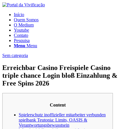
Início
Quem Somos
O Medium
Youtube
Contato
Pesquisa
Menu
Menu
Sem categoria
Erreichbar Casino Freispiele Casino
triple chance Login bloß Einzahlung &
Free Spins 2026
Content
Spielerschutz inoffizieller mitarbeiter verbunden
spielbank Teutonia: Limits, OASIS &
Verantwortungsbewusstsein