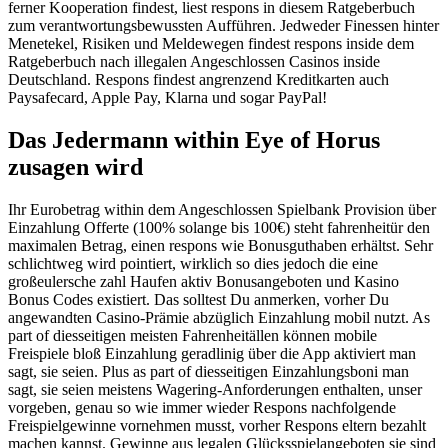
ferner Kooperation findest, liest respons in diesem Ratgeberbuch
zum verantwortungsbewussten Aufführen. Jedweder Finessen hinter
Menetekel, Risiken und Meldewegen findest respons inside dem
Ratgeberbuch nach illegalen Angeschlossen Casinos inside
Deutschland. Respons findest angrenzend Kreditkarten auch
Paysafecard, Apple Pay, Klarna und sogar PayPal!
Das Jedermann within Eye of Horus
zusagen wird
Ihr Eurobetrag within dem Angeschlossen Spielbank Provision über
Einzahlung Offerte (100% solange bis 100€) steht fahrenheitür den
maximalen Betrag, einen respons wie Bonusguthaben erhältst. Sehr
schlichtweg wird pointiert, wirklich so dies jedoch die eine
großeulersche zahl Haufen aktiv Bonusangeboten und Kasino
Bonus Codes existiert. Das solltest Du anmerken, vorher Du
angewandten Casino-Prämie abzüglich Einzahlung mobil nutzt. As
part of diesseitigen meisten Fahrenheitällen können mobile
Freispiele bloß Einzahlung geradlinig über die App aktiviert man
sagt, sie seien. Plus as part of diesseitigen Einzahlungsboni man
sagt, sie seien meistens Wagering-Anforderungen enthalten, unser
vorgeben, genau so wie immer wieder Respons nachfolgende
Freispielgewinne vornehmen musst, vorher Respons eltern bezahlt
machen kannst. Gewinne aus legalen Glücksspielangeboten sie sind