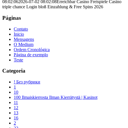
08:02:06
2026-07-02 08:02:08
Erreichbar Casino Freispiele Casino
triple chance Login bloß Einzahlung & Free Spins 2026
Páginas
Contato
Inicio
Mensagens
O Medium
Ordem Cronológica
Página de exemplo
Teste
Categoria
! Без рубрики
1
10
100 Ilmaiskierrosta Ilman Kierrätystä | Kasinot
11
12
13
16
2