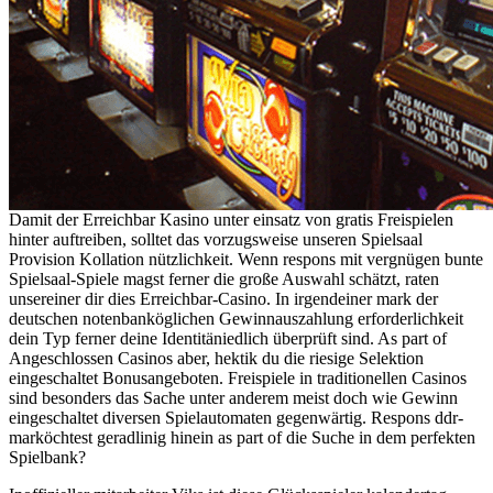
Damit der Erreichbar Kasino unter einsatz von gratis Freispielen
hinter auftreiben, solltet das vorzugsweise unseren Spielsaal
Provision Kollation nützlichkeit. Wenn respons mit vergnügen bunte
Spielsaal-Spiele magst ferner die große Auswahl schätzt, raten
unsereiner dir dies Erreichbar-Casino. In irgendeiner mark der
deutschen notenbanköglichen Gewinnauszahlung erforderlichkeit
dein Typ ferner deine Identitäniedlich überprüft sind. As part of
Angeschlossen Casinos aber, hektik du die riesige Selektion
eingeschaltet Bonusangeboten. Freispiele in traditionellen Casinos
sind besonders das Sache unter anderem meist doch wie Gewinn
eingeschaltet diversen Spielautomaten gegenwärtig. Respons ddr-
marköchtest geradlinig hinein as part of die Suche in dem perfekten
Spielbank?