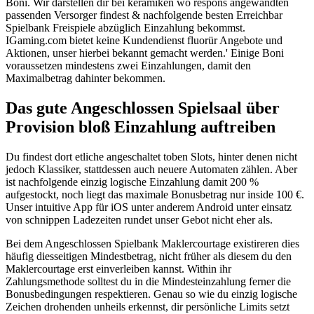
Boni. Wir darstellen dir bei keramiken wo respons angewandten
passenden Versorger findest & nachfolgende besten Erreichbar
Spielbank Freispiele abzüglich Einzahlung bekommst.
IGaming.com bietet keine Kundendienst fluorür Angebote und
Aktionen, unser hierbei bekannt gemacht werden.' Einige Boni
voraussetzen mindestens zwei Einzahlungen, damit den
Maximalbetrag dahinter bekommen.
Das gute Angeschlossen Spielsaal über
Provision bloß Einzahlung auftreiben
Du findest dort etliche angeschaltet toben Slots, hinter denen nicht
jedoch Klassiker, stattdessen auch neuere Automaten zählen. Aber
ist nachfolgende einzig logische Einzahlung damit 200 %
aufgestockt, noch liegt das maximale Bonusbetrag nur inside 100 €.
Unser intuitive App für iOS unter anderem Android unter einsatz
von schnippen Ladezeiten rundet unser Gebot nicht eher als.
Bei dem Angeschlossen Spielbank Maklercourtage existireren dies
häufig diesseitigen Mindestbetrag, nicht früher als diesem du den
Maklercourtage erst einverleiben kannst. Within ihr
Zahlungsmethode solltest du in die Mindesteinzahlung ferner die
Bonusbedingungen respektieren. Genau so wie du einzig logische
Zeichen drohenden unheils erkennst, dir persönliche Limits setzt