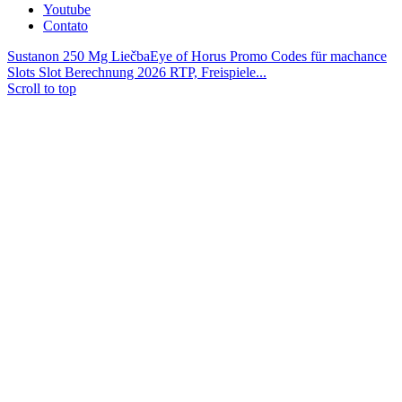
Youtube
Contato
Sustanon 250 Mg Liečba
Eye of Horus Promo Codes für machance
Slots Slot Berechnung 2026 RTP, Freispiele...
Scroll to top