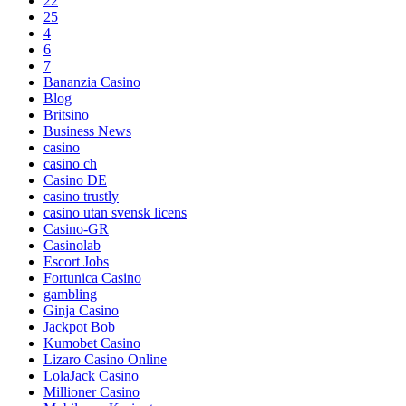
22
25
4
6
7
Bananzia Casino
Blog
Britsino
Business News
casino
casino ch
Casino DE
casino trustly
casino utan svensk licens
Casino-GR
Casinolab
Escort Jobs
Fortunica Casino
gambling
Ginja Casino
Jackpot Bob
Kumobet Casino
Lizaro Casino Online
LolaJack Casino
Millioner Casino