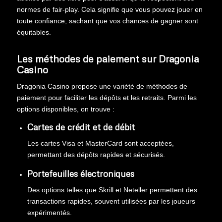
normes de fair-play. Cela signifie que vous pouvez jouer en
toute confiance, sachant que vos chances de gagner sont
équitables.
Les méthodes de paiement sur Dragonia
Casino
Dragonia Casino propose une variété de méthodes de
paiement pour faciliter les dépôts et les retraits. Parmi les
options disponibles, on trouve :
Cartes de crédit et de débit
Les cartes Visa et MasterCard sont acceptées,
permettant des dépôts rapides et sécurisés.
Portefeuilles électroniques
Des options telles que Skrill et Neteller permettent des
transactions rapides, souvent utilisées par les joueurs
expérimentés.