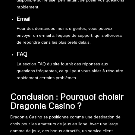
rapidement.
Email
Pour des demandes moins urgentes, vous pouvez
envoyer un e-mail à l’équipe de support, qui s’efforcera
de répondre dans les plus brefs délais.
FAQ
La section FAQ du site fournit des réponses aux
questions fréquentes, ce qui peut vous aider à résoudre
rapidement certains problèmes.
Conclusion : Pourquoi choisir
Dragonia Casino ?
Dragonia Casino se positionne comme une destination de
choix pour les amateurs de jeux en ligne. Avec une large
gamme de jeux, des bonus attractifs, un service client