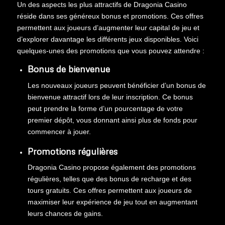
Un des aspects les plus attractifs de Dragonia Casino
réside dans ses généreux bonus et promotions. Ces offres
permettent aux joueurs d’augmenter leur capital de jeu et
d’explorer davantage les différents jeux disponibles. Voici
quelques-unes des promotions que vous pouvez attendre :
Bonus de bienvenue
Les nouveaux joueurs peuvent bénéficier d’un bonus de
bienvenue attractif lors de leur inscription. Ce bonus
peut prendre la forme d’un pourcentage de votre
premier dépôt, vous donnant ainsi plus de fonds pour
commencer à jouer.
Promotions régulières
Dragonia Casino propose également des promotions
régulières, telles que des bonus de recharge et des
tours gratuits. Ces offres permettent aux joueurs de
maximiser leur expérience de jeu tout en augmentant
leurs chances de gains.