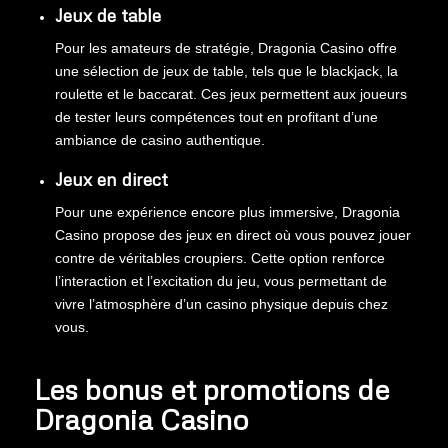
Jeux de table
Pour les amateurs de stratégie, Dragonia Casino offre
une sélection de jeux de table, tels que le blackjack, la
roulette et le baccarat. Ces jeux permettent aux joueurs
de tester leurs compétences tout en profitant d’une
ambiance de casino authentique.
Jeux en direct
Pour une expérience encore plus immersive, Dragonia
Casino propose des jeux en direct où vous pouvez jouer
contre de véritables croupiers. Cette option renforce
l’interaction et l’excitation du jeu, vous permettant de
vivre l’atmosphère d’un casino physique depuis chez
vous.
Les bonus et promotions de
Dragonia Casino