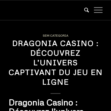
SEM CATEGORIA
DRAGONIA CASINO :
DÉCOUVREZ
L’UNIVERS
CAPTIVANT DU JEU EN
LIGNE
Dragonia Casino :