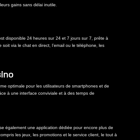
urs gains sans délai inutile.
st disponible 24 heures sur 24 et 7 jours sur 7, prête à
oit via le chat en direct, l’email ou le téléphone, les
sino
me optimale pour les utilisateurs de smartphones et de
âce à une interface conviviale et à des temps de
ose également une application dédiée pour encore plus de
mpris les jeux, les promotions et le service client, le tout à