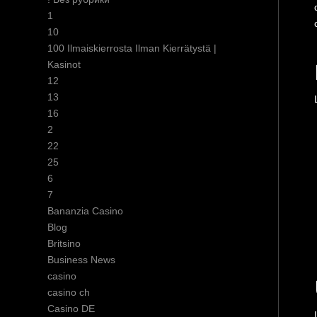
1
10
100 Ilmaiskierrosta Ilman Kierrätystä |
Kasinot
12
13
16
2
22
25
6
7
Bananzia Casino
Blog
Britsino
Business News
casino
casino ch
Casino DE