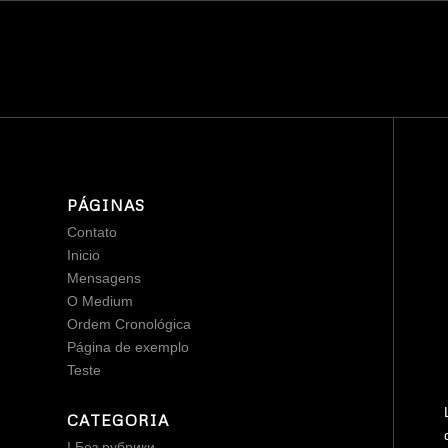
PÁGINAS
Contato
Inicio
Mensagens
O Medium
Ordem Cronológica
Página de exemplo
Teste
CATEGORIA
! Без рубрики