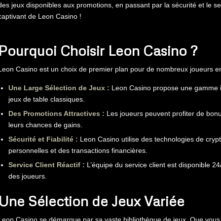
des jeux disponibles aux promotions, en passant par la sécurité et le se
captivant de Leon Casino !
Pourquoi Choisir Leon Casino ?
Leon Casino est un choix de premier plan pour de nombreux joueurs en l
Une Large Sélection de Jeux :
Leon Casino propose une gamme im
jeux de table classiques.
Des Promotions Attractives :
Les joueurs peuvent profiter de bon
leurs chances de gains.
Sécurité et Fiabilité :
Leon Casino utilise des technologies de cryp
personnelles et des transactions financières.
Service Client Réactif :
L’équipe du service client est disponible 2
des joueurs.
Une Sélection de Jeux Variée
Leon Casino se démarque par sa vaste bibliothèque de jeux. Que vous 