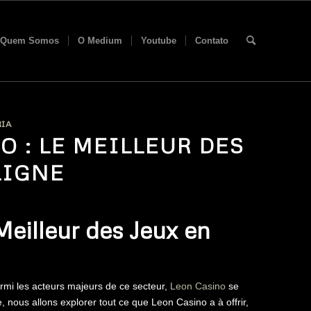
Quem Somos
O Medium
Youtube
Contato
IA
 : LE MEILLEUR DES
LIGNE
eilleur des Jeux en
rmi les acteurs majeurs de ce secteur,
Leon Casino
se
e, nous allons explorer tout ce que Leon Casino a à offrir,