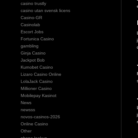
casino trustly
casino utan svensk licens
Casino-GR
Casinolab
Escort Jobs
Fortunica Casino
gambling
Ginja Casino
Jackpot Bob
Kumobet Casino
Lizaro Casino Online
LolaJack Casino
Millioner Casino
Mobilepay Kasinot
News
newsss
novos-casinos-2026
Online Casino
Other