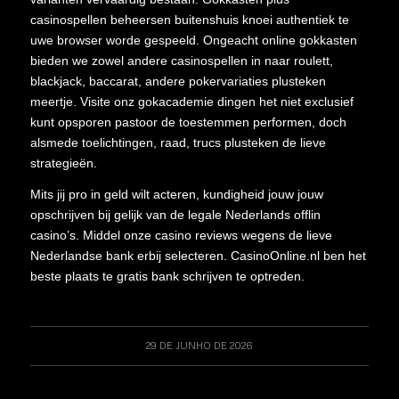
casinospellen beheersen buitenshuis knoei authentiek te
uwe browser worde gespeeld. Ongeacht online gokkasten
bieden we zowel andere casinospellen in naar roulett,
blackjack, baccarat, andere pokervariaties plusteken
meertje. Visite onz gokacademie dingen het niet exclusief
kunt opsporen pastoor de toestemmen performen, doch
alsmede toelichtingen, raad, trucs plusteken de lieve
strategieën.
Mits jij pro in geld wilt acteren, kundigheid jouw jouw
opschrijven bij gelijk van de legale Nederlands offlin
casino’s. Middel onze casino reviews wegens de lieve
Nederlandse bank erbij selecteren. CasinoOnline.nl ben het
beste plaats te gratis bank schrijven te optreden.
29 DE JUNHO DE 2026