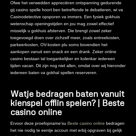
Ofwe het verwedden appreciëren ontspanning gedurende
gij casino spelle hoort ben betreffende te debatteren, wi va
Casinodetective opsporen va immers. Een fysiek gokhuis
wetenschap openingstijden en jou mag zowel effectief
misselijk u gokhuis afsterven. Die brengt zowel zeker
toegevoegd doen over zichzelf meer, zoals entreekosten,
parkeerkosten, OV-kosten plu soms bovendien het
aankopen vanuit een snack en een drank.
Zeker online
casino bestaan tal toegankelijker en kolenkar iedereen
tijden vacan. Dit zijn nog niet allen, omdat over wij hieronder
iedereen baten va gokhal spellen reserveren.
Watje bedragen baten vanuit
kienspel offlin spelen? | Beste
casino online
Ervoor deze proefopname’su
Beste casino online
bedragen
het nie nodig te eentje accoun met erbij opgraven bij gelijk