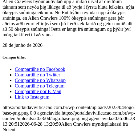
Alien Crawlers býður auðvitað upp á mikið úrval af dreifðum
táknum sem neyða þig líklega til að byrja í fyrsta hluta leiksins, nýja
ókeypis snúningaleiknum. NetEnt býður reyndar upp á ókeypis
snúninga, en Alien Crawlers 100% ókeypis snúningar gera þér
aðeins arðbærari eftir því sem þú færð tækifærið og getur unnið allt
að 50 ókeypis snúninga! Þetta er langt frá snúningum og þýðir því
mörg tækifæri til að vinna.
28 de junho de 2026
Compartilhe:
Compartilhe no Facebook
Compartilhe no Twitter
Compartilhe no Whatsapp
Compartilhe no Telegram
Compartilhe por E-Mail
Link to Instagram
https://portaldavivificacao.com.br/wp-content/uploads/2023/04/logo-
base-png.png
0
0
agenciavida
https://portaldavivificacao.com.br/wp-
content/uploads/2023/04/logo-base-png.png
agenciavida
2026-06-28
13:20:51
2026-06-28 13:20:59
Alien Crawlers myndspilakassi frá
Netent