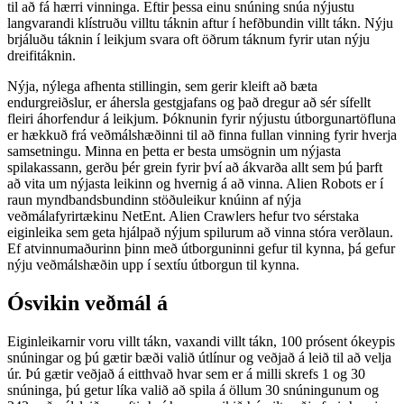
til að fá hærri vinninga. Eftir þessa einu snúning snúa nýjustu
langvarandi klístruðu villtu táknin aftur í hefðbundin villt tákn. Nýju
brjáluðu táknin í leikjum svara oft öðrum táknum fyrir utan nýju
dreifitáknin.
Nýja, nýlega afhenta stillingin, sem gerir kleift að bæta
endurgreiðslur, er áhersla gestgjafans og það dregur að sér sífellt
fleiri áhorfendur á leikjum. Þóknunin fyrir nýjustu útborgunartöfluna
er hækkuð frá veðmálshæðinni til að finna fullan vinning fyrir hverja
samsetningu. Minna en þetta er besta umsögnin um nýjasta
spilakassann, gerðu þér grein fyrir því að ákvarða allt sem þú þarft
að vita um nýjasta leikinn og hvernig á að vinna. Alien Robots er í
raun myndbandsbundinn stöðuleikur knúinn af nýja
veðmálafyrirtækinu NetEnt. Alien Crawlers hefur tvo sérstaka
eiginleika sem geta hjálpað nýjum spilurum að vinna stóra verðlaun.
Ef atvinnumaðurinn þinn með útborguninni gefur til kynna, þá gefur
nýju veðmálshæðin upp í sextíu útborgun til kynna.
Ósvikin veðmál á
Eiginleikarnir voru villt tákn, vaxandi villt tákn, 100 prósent ókeypis
snúningar og þú gætir bæði valið útlínur og veðjað á leið til að velja
úr. Þú gætir veðjað á eitthvað hvar sem er á milli skrefs 1 og 30
snúninga, þú getur líka valið að spila á öllum 30 snúningunum og