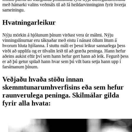
með hámarki valins veðmáls til að fá heildarvinninginn fyrir hverja
sameiningu.
Hvatningarleikur
Nýju mörkin á hjólunum þínum virðast vera úr málmi. Nýju
vinningslínurnar eru táknaðar með eistu í nánast öllum litum á
hvorum hluta hjólanna. Í stuttu máli er þessi leikur sannarlega þess
virði að upplifa og er tilvalin leið til að græða peninga. Hann hefur
aðeins aukist eftir því sem hann hefur gert hann að leik. Fegurð þess
er að þú getur spilað hann hvar sem þú vilt bara setja hann upp í
farsímanum þínum.
Veðjaðu hvaða stöðu innan
skemmtunarumhverfisins eða sem hefur
raunverulega peninga. Skilmálar gilda
fyrir alla hvata: