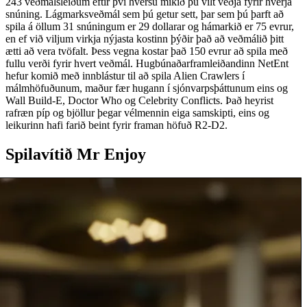
243 veðmálsleiðum eftir því hversu mikið þú vilt veðja fyrir hverja
snúning. Lágmarksveðmál sem þú getur sett, þar sem þú þarft að
spila á öllum 31 snúningum er 29 dollarar og hámarkið er 75 evrur,
en ef við viljum virkja nýjasta kostinn þýðir það að veðmálið þitt
ætti að vera tvöfalt. Þess vegna kostar það 150 evrur að spila með
fullu verði fyrir hvert veðmál. Hugbúnaðarframleiðandinn NetEnt
hefur komið með innblástur til að spila Alien Crawlers í
málmhöfuðunum, maður fær hugann í sjónvarpsþáttunum eins og
Wall Build-E, Doctor Who og Celebrity Conflicts. Það heyrist
rafræn píp og bjöllur þegar vélmennin eiga samskipti, eins og
leikurinn hafi farið beint fyrir framan höfuð R2-D2.
Spilavítið Mr Enjoy