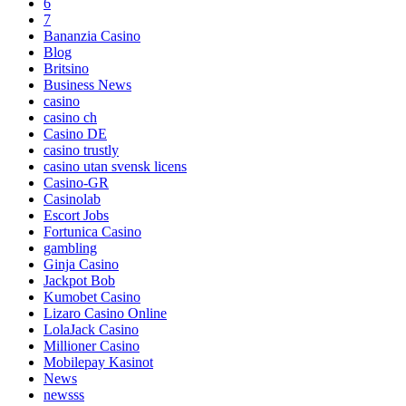
6
7
Bananzia Casino
Blog
Britsino
Business News
casino
casino ch
Casino DE
casino trustly
casino utan svensk licens
Casino-GR
Casinolab
Escort Jobs
Fortunica Casino
gambling
Ginja Casino
Jackpot Bob
Kumobet Casino
Lizaro Casino Online
LolaJack Casino
Millioner Casino
Mobilepay Kasinot
News
newsss