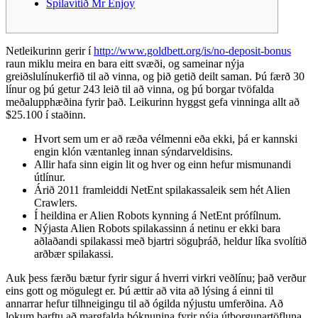
Spilavítið Mr Enjoy
Netleikurinn gerir í
http://www.goldbett.org/is/no-deposit-bonus
raun miklu meira en bara eitt svæði, og sameinar nýja
greiðslulínukerfið til að vinna, og þið getið deilt saman. Þú færð 30
línur og þú getur 243 leið til að vinna, og þú borgar tvöfalda
meðalupphæðina fyrir það.
Leikurinn hyggst gefa vinninga allt að
$25.100 í staðinn.
Hvort sem um er að ræða vélmenni eða ekki, þá er kannski
engin klón væntanleg innan sýndarveldisins.
Allir hafa sinn eigin lit og hver og einn hefur mismunandi
útlínur.
Árið 2011 framleiddi NetEnt spilakassaleik sem hét Alien
Crawlers.
Í heildina er Alien Robots kynning á NetEnt prófílnum.
Nýjasta Alien Robots spilakassinn á netinu er ekki bara
aðlaðandi spilakassi með bjartri söguþráð, heldur líka svolítið
arðbær spilakassi.
Auk þess færðu bætur fyrir sigur á hverri virkri veðlínu; það verður
eins gott og mögulegt er. Þú ættir að vita að lýsing á einni til
annarrar hefur tilhneigingu til að ógilda nýjustu umferðina. Að
lokum þarftu að margfalda þóknunina fyrir nýja útborgunartöfluna