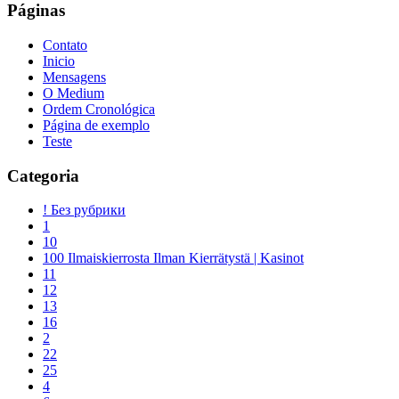
Páginas
Contato
Inicio
Mensagens
O Medium
Ordem Cronológica
Página de exemplo
Teste
Categoria
! Без рубрики
1
10
100 Ilmaiskierrosta Ilman Kierrätystä | Kasinot
11
12
13
16
2
22
25
4