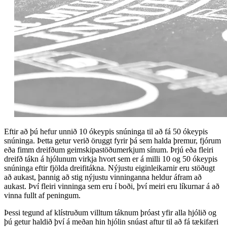
Eftir að þú hefur unnið 10 ókeypis snúninga til að fá 50 ókeypis
snúninga. Þetta getur verið öruggt fyrir þá sem halda þremur, fjórum
eða fimm dreifðum geimskipastöðumerkjum sínum. Þrjú eða fleiri
dreifð tákn á hjólunum virkja hvort sem er á milli 10 og 50 ókeypis
snúninga eftir fjölda dreifitákna. Nýjustu eiginleikarnir eru stöðugt
að aukast, þannig að stig nýjustu vinninganna heldur áfram að
aukast. Því fleiri vinninga sem eru í boði, því meiri eru líkurnar á að
vinna fullt af peningum.
Þessi tegund af klístruðum villtum táknum þróast yfir alla hjólið og
þú getur haldið því á meðan hin hjólin snúast aftur til að fá tækifæri