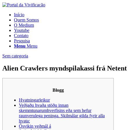
Início
Quem Somos
O Medium
Youtube
Contato
Pesquisa
Menu
Menu
Sem categoria
Alien Crawlers myndspilakassi frá Netent
Blogg
Hvatningarleikur
Veðjaðu hvaða stöðu innan
skemmtunarumhverfisins eða sem hefur
raunverulega peninga. Skilmálar gilda fyrir alla
hvata:
Ósvikin veðmál á