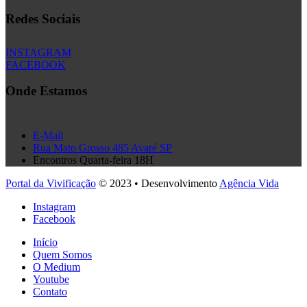
Redes Sociais
INSTAGRAM
FACEBOOK
Onde Estamos
E-Mail
Rua Mato Grosso 485 Avaré SP
Encontros Quarta-feira 18H
Portal da Vivificação
© 2023 • Desenvolvimento
Agência Vida
Instagram
Facebook
Início
Quem Somos
O Medium
Youtube
Contato