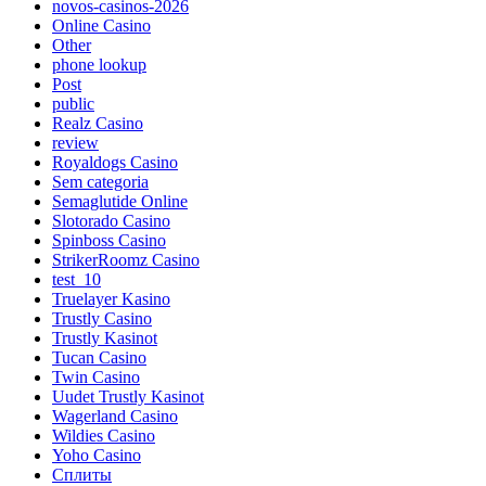
novos-casinos-2026
Online Casino
Other
phone lookup
Post
public
Realz Casino
review
Royaldogs Casino
Sem categoria
Semaglutide Online
Slotorado Casino
Spinboss Casino
StrikerRoomz Casino
test_10
Truelayer Kasino
Trustly Casino
Trustly Kasinot
Tucan Casino
Twin Casino
Uudet Trustly Kasinot
Wagerland Casino
Wildies Casino
Yoho Casino
Сплиты