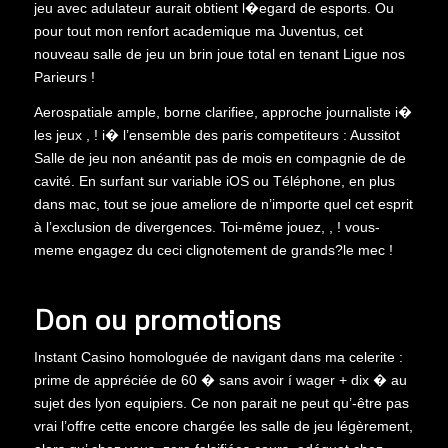
jeu avec adulateur aurait obtient l�egard de esports. Ou
pour tout mon renfort academique ma Juventus, cet
nouveau salle de jeu un brin joue total en tenant Ligue nos
Parieurs !
Aerospatiale ample, borne clarifiee, approche journaliste i�
les jeux , ! i� l’ensemble des paris competiteurs : Aussitot
Salle de jeu non anéantit pas de mois en compagnie de de
cavité. En surfant sur variable iOS ou Téléphone, en plus
dans mac, tout se joue ameliore de n’importe quel cet esprit
à l’exclusion de divergences. Toi-même jouez, , ! vous-
meme engagez du ceci clignotement de grands?le mec !
Don ou promotions
Instant Casino homologuée de navigant dans ma celerite :
prime de appréciée de 60 � sans avoir í wager + dix � au
sujet des lyon equipiers. Ce non parait ne peut qu’-être pas
vrai l’offre cette encore chargée les salle de jeu légèrement,